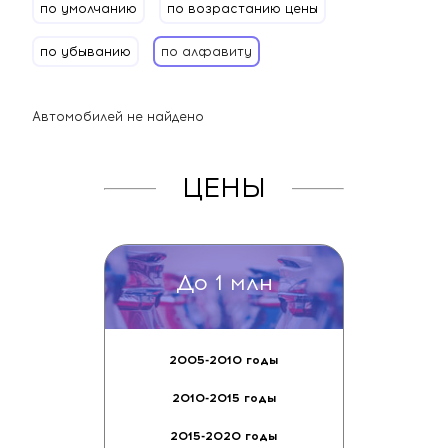
развернуть все параметры
Марка
Сортировать:
по умолчанию
по возрастанию цены
Модель
по убыванию
по алфавиту
Год
До
Автомобилей не найдено
Коробка передач:
Любая
Робот
ЦЕНЫ
Автомат
Вариатор
Механическая